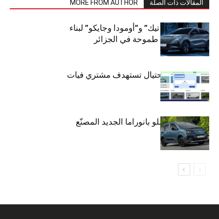
المقالات ذات الصلة
MORE FROM AUTHOR
شراكة “كارس تيك” و”أومودا وجايكو” لبناء
صناعة سيارات طموحة في الجزائر
تحذير: عملية احتيال تستهدف مشتري فيات
دوبلو بانوراما
فيات تطلق دوبلو بانوراما الجديد المصنّع
في الجزائر