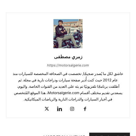
زمري مصطفى
https://motorsalgerie.com
عاشق لكل ما يُصدر ضجيجًا, تخصصت في الصحافة المخصصة للسيارات منذ
عام 2012 حيث كنت أُدير صفحة سيارات ودراجات نارية في مجلة. ثم
أطلقت برنامجًا تلفزيونيًا تم بثه على العديد من القنوات الخاصة. واليوم،
يسعدني تقديم مختلف أقسام Motorsalgerie.com، هذا الموقع المُتخصص
في أخبار السيارات والدراجات النارية والرياضات الميكانيكية.