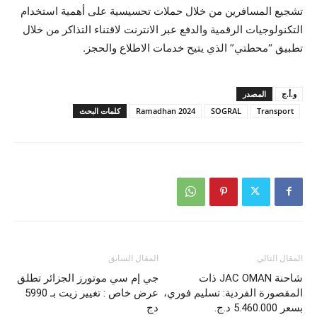
تشجيع المسافرين من خلال حملات تحسيسية على أهمية استخدام
التكنولوجيات الرقمية والدفع عبر الانترنت لاقتناء التذاكر من خلال
تطبيق “محطتي” الذي يتيح خدمات الاطلاع والحجز.
و.أ.ج
المصدر
Transport
SOGRAL
Ramadhan 2024
كلمات البحث
المقال التالي
المقال السابق
شاحنة JAC OMAN ذات
جي إم سي موتورز الجزائر تطلق
المقصورة الفردية: تسليم فوري،
عرض خاص : تغيير زيت بـ 5990
بسعر 5.460.000 د.ج.
دج