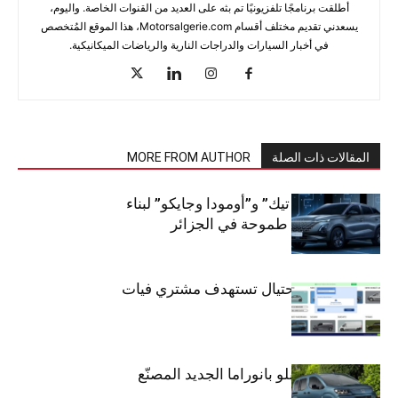
أطلقت برنامجًا تلفزيونيًا تم بثه على العديد من القنوات الخاصة. واليوم،
يسعدني تقديم مختلف أقسام Motorsalgerie.com، هذا الموقع المُتخصص
في أخبار السيارات والدراجات النارية والرياضات الميكانيكية.
المقالات ذات الصلة
MORE FROM AUTHOR
شراكة “كارس تيك” و”أومودا وجايكو” لبناء
صناعة سيارات طموحة في الجزائر
تحذير: عملية احتيال تستهدف مشتري فيات
دوبلو بانوراما
فيات تطلق دوبلو بانوراما الجديد المصنّع
في الجزائر