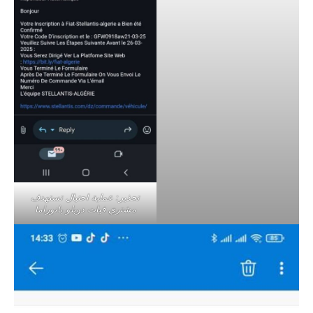
تحذير: عملية احتيال تستهدف
مشتري فيات دوبلو بانوراما