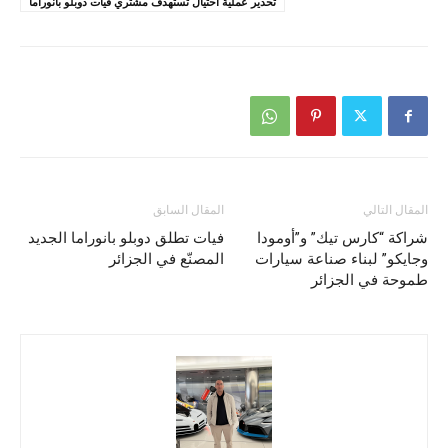
تحذير عملية احتيال تستهدف مشتري فيات دوبلو بانوراما
المقال التالي
المقال السابق
شراكة “كارس تيك” و”أومودا
فيات تطلق دوبلو بانوراما الجديد
وجايكو” لبناء صناعة سيارات
المصنّع في الجزائر
طموحة في الجزائر