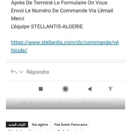
تحذير: عملية احتيال تستهدف مشتري فيات دوبلو بانوراما
Fiat Doblo Panorama
fiat algérie
كلمات البحث