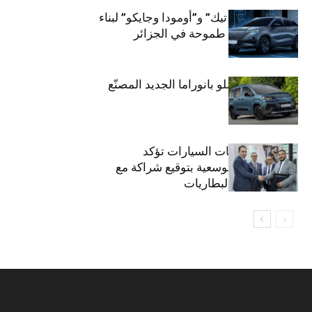
شراكة “كارس تيك” و”أومودا وجايكو” لبناء
صناعة سيارات طموحة في الجزائر
فيات تطلق دوبلو بانوراما الجديد المصنّع
في الجزائر
يوروريبار لخدمات السيارات تؤكد
استراتيجيتها التوسعية بتوقيع شراكة مع
فابكوم لتوريد البطاريات