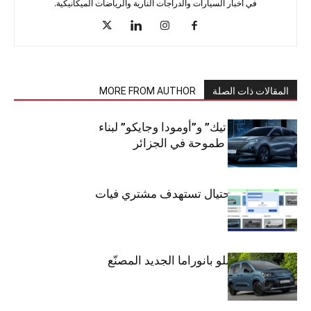
في أخبار السيارات والدراجات النارية والرياضات الميكانيكية.
المقالات ذات الصلة
MORE FROM AUTHOR
شراكة “كارس تيك” و”أومودا وجايكو” لبناء
صناعة سيارات طموحة في الجزائر
تحذير: عملية احتيال تستهدف مشتري فيات
دوبلو بانوراما
فيات تطلق دوبلو بانوراما الجديد المصنّع
في الجزائر