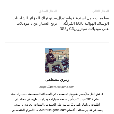
المقال التالي
المقال السابق
معلومات حول استدعاء واستبدال
سينو تراك الجزائر للشاحنات :
الوسائد الهوائية تاكاتا المُرَكَّبَة
تزيح الستار عن 5 موديلات
على موديلات سيتروينC3 وDS3
زمري مصطفى
https://motorsalgerie.com
عاشق لكل ما يُصدر ضجيجًا, تخصصت في الصحافة المخصصة للسيارات منذ
عام 2012 حيث كنت أُدير صفحة سيارات ودراجات نارية في مجلة. ثم
أطلقت برنامجًا تلفزيونيًا تم بثه على العديد من القنوات الخاصة. واليوم،
يسعدني تقديم مختلف أقسام Motorsalgerie.com، هذا الموقع المُتخصص