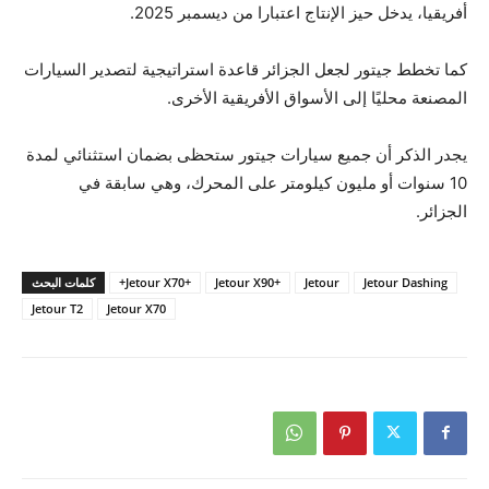
أفریقیا، يدخل حيز الإنتاج اعتبارا من دیسمبر 2025.
كما تخطط جیتور لجعل الجزائر قاعدة استراتیجیة لتصدیر السیارات
المصنعة محلیًا إلى الأسواق الأفریقیة الأخرى.
يجدر الذكر أن جمیع سیارات جیتور ستحظى بضمان استثنائي لمدة
10 سنوات أو ملیون كیلومتر على المحرك، وھي سابقة في
الجزائر.
Jetour Dashing
Jetour
+Jetour X90
+Jetour X70+
كلمات البحث
Jetour T2
Jetour X70