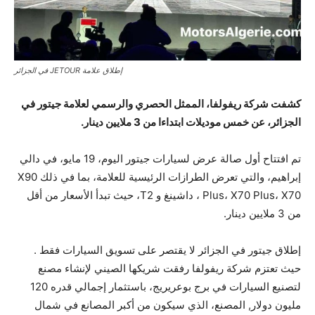
إطلاق علامة JETOUR في الجزائر
كشفت شركة ریفولفا، الممثل الحصري والرسمي لعلامة جیتور في
الجزائر، عن خمس موديلات ابتداءا من 3 ملایین دینار.
تم افتتاح أول صالة عرض لسیارات جیتور الیوم، 19 مایو، في دالي
إبراھیم، والتي تعرض الطرازات الرئیسیة للعلامة، بما في ذلك X90
Plus، X70 Plus، X70 ، داشینغ و T2، حيث تبدأ الأسعار من أقل
من 3 ملایین دینار.
إطلاق جیتور في الجزائر لا یقتصر على تسویق السیارات فقط .
حيث تعتزم شركة ریفولفا رفقت شريكها الصيني لإنشاء مصنع
لتصنیع السیارات في برج بوعریریج، باستثمار إجمالي قدره 120
ملیون دولار, المصنع، الذي سیكون من أكبر المصانع في شمال