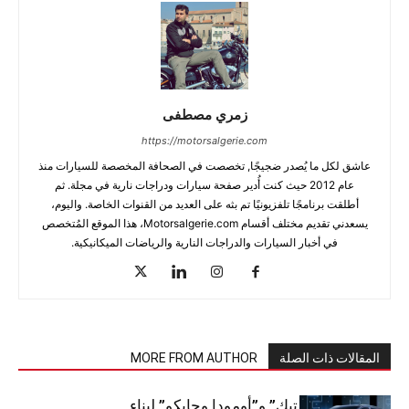
زمري مصطفى
https://motorsalgerie.com
عاشق لكل ما يُصدر ضجيجًا, تخصصت في الصحافة المخصصة للسيارات منذ
عام 2012 حيث كنت أُدير صفحة سيارات ودراجات نارية في مجلة. ثم
أطلقت برنامجًا تلفزيونيًا تم بثه على العديد من القنوات الخاصة. واليوم،
يسعدني تقديم مختلف أقسام Motorsalgerie.com، هذا الموقع المُتخصص
في أخبار السيارات والدراجات النارية والرياضات الميكانيكية.
المقالات ذات الصلة
MORE FROM AUTHOR
شراكة “كارس تيك” و”أومودا وجايكو” لبناء