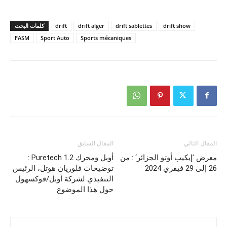
drift show
drift sablettes
drift alger
drift
كلمات البحث
FASM
Sport Auto
Sports mécaniques
المقال التالي
المقال السابق
معرض ’إيكيب أوتو الجزائر‘ : من
أوبل ومحرك Puretech 1.2 :
26 إلى 29 فيفري 2024
توضيحات فلوريان هوتل، الرئيس
التنفيذي لشركة أوبل/فوكسهول
حول هذا الموضوع