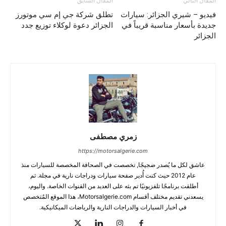
المقال التالي
المقال السابق
فيديو – شيري الجزائر: سيارات
تطلق شركة جي إم سي موتورز
جديدة بأسعار مناسبة قريباً في
الجزائر دعوة لوكلاء توزيع جدد
الجزائر
زمري مصطفى
https://motorsalgerie.com
عاشق لكل ما يُصدر ضجيجًا, تخصصت في الصحافة المخصصة للسيارات منذ
عام 2012 حيث كنت أُدير صفحة سيارات ودراجات نارية في مجلة. ثم
أطلقت برنامجًا تلفزيونيًا تم بثه على العديد من القنوات الخاصة. واليوم،
يسعدني تقديم مختلف أقسام Motorsalgerie.com، هذا الموقع المُتخصص
في أخبار السيارات والدراجات النارية والرياضات الميكانيكية.