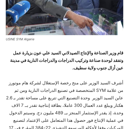
USINE SYM Algerie
قام وزير الصناعة والإنتاج الصيدلاني السيد علي عون بزيارة عمل
وتفقد لوحدة صناعة وتركيب الدراجات والدراجات النارية في مدينة
عين أزال جنوب ولاية سطيف.
أشرف السيد الوزير على منح رخصة الإستغلال لشركة هام موتورز
من علامة SYM المتخصصة في تصنيع الدراجات النارية ومن ثم
عاين السيد الوزير وحدة التصنيع التي تتربع على مساحة تقدر بـ 2.6
هكتار ويبلغ عدد العمال 300 عاملا، بطاقة إنتاجية تقدر بــ 7 الاف
وحدة، إذ يقدر الإستثمار المنجز بــ 489 مليون دج. وسيتم الدخول
في عملية الإنتاج فور حصول هذا المتعامل على الإعتماد لتصنيع
المركبات وفقا لأحكام المرسوم التنفيذي 22-384 المؤرخ في 17