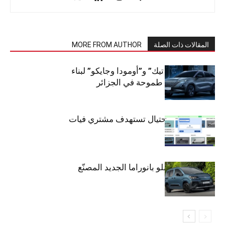
المقالات ذات الصلة
MORE FROM AUTHOR
شراكة “كارس تيك” و”أومودا وجايكو” لبناء
صناعة سيارات طموحة في الجزائر
تحذير: عملية احتيال تستهدف مشتري فيات
دوبلو بانوراما
فيات تطلق دوبلو بانوراما الجديد المصنّع
في الجزائر