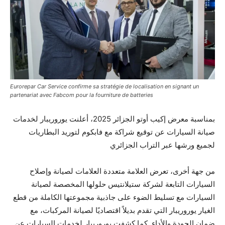
Eurorepar Car Service confirme sa stratégie de localisation en signant un
partenariat avec Fabcom pour la fourniture de batteries
بمناسبة معرض إكيب أوتو الجزائر 2025، أعلنت يوروريبار لخدمات
صيانة السيارات عن توقيع شراكة مع فابكوم لتوريد البطاريات
لجميع ورشها عبر التراب الجزائري
من جهة أخرى، تعرض العلامة متعددة العلامات لصيانة وإصلاح
السيارات التابعة لشركة ستيلانتيس حلولها المخصصة لصيانة
السيارات مع تسليط الضوء على جاذبية مجموعتها الكاملة من قطع
الغيار يوروريبار التي تقدم بديلاً اقتصاديًا لصيانة المركبات، مع
ضمان الجودة والأداء. كما كشفت يوروريبار لخدمات السيارات عن