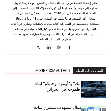
لانتزاع عجلة القيادة من والدي. قلة قليلة من الناس لديهم فرصة تحويل
شغفهم إلى مهنة، وأنا محظوظ أن أكون أحد هؤلاء القليلين. انضممت إلى
الصحافة المتخصصة في عام 2010، بعد مسار بعيد كل البعد عن هذا
المجال، لأن الشغف هو ما ينتصر في النهاية. خبرة 13 عامًا في مجال
الصحافة المتخصصة في السيارات كتابة مقالات وتحليلات وتقارير عن أحدث
السيارات والتكنولوجيا إجراء مقابلات مع كبار الشخصيات في صناعة
السيارات المشاركة في اختبارات القيادة وتقييم السيارات حضور فعاليات
ومعارض السيارات الدولية
المقالات ذات الصلة
MORE FROM AUTHOR
شراكة “كارس تيك” و”أومودا وجايكو” لبناء
صناعة سيارات طموحة في الجزائر
تحذير: عملية احتيال تستهدف مشتري فيات