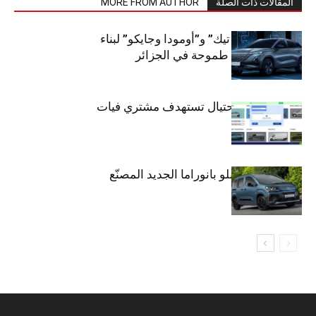
المقالات ذات الصلة
MORE FROM AUTHOR
شراكة “كارس تيك” و”أومودا وجايكو” لبناء
صناعة سيارات طموحة في الجزائر
تحذير: عملية احتيال تستهدف مشتري فيات
دوبلو بانوراما
فيات تطلق دوبلو بانوراما الجديد المصنّع
في الجزائر