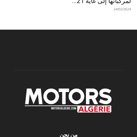
لمركباتها إلى غاية 21...
24/02/2024
من نحن