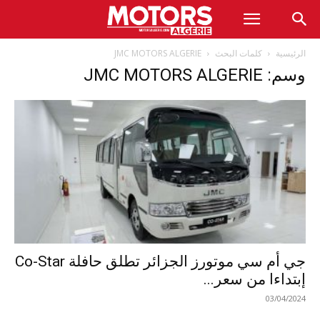
الرئيسية
كلمات البحث
JMC MOTORS ALGERIE
وسم: JMC MOTORS ALGERIE
جي أم سي موتورز الجزائر تطلق حافلة Co-Star
إبتداءا من سعر...
03/04/2024