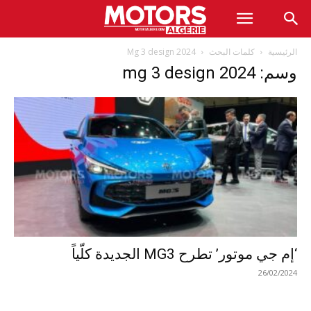
الرئيسية
كلمات البحث
Mg 3 design 2024
وسم: mg 3 design 2024
‘إم جي موتور’ تطرح MG3 الجديدة كلّياً
26/02/2024