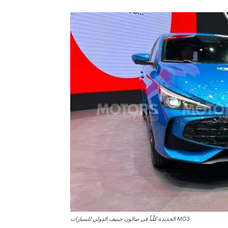
MG3 الجديدة كلّياً في صالون جينيف الدولي للسيارات