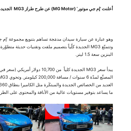
أعلنت ’إم جي موتور‘ (MG Motor) عن طرح طراز MG3 الجديدة كلّياً في صالون جينيف الدولي للسيارات.
وهو عبارة عن سيارة سيدان مدمَجة تساهم بتنويع مجموعة ’إم جي
وتتمتّع MG3 الجديدة كلّياً بتصميم ملفت وتقنيات حديثة متطوّ
البنزين سعة 1.5 ليتر.
يبدأ سعر MG3 الجديدة كلياً من 00
ما يساعد بتوفير مستويات عالية من الأناقة والمحتوى على الطر