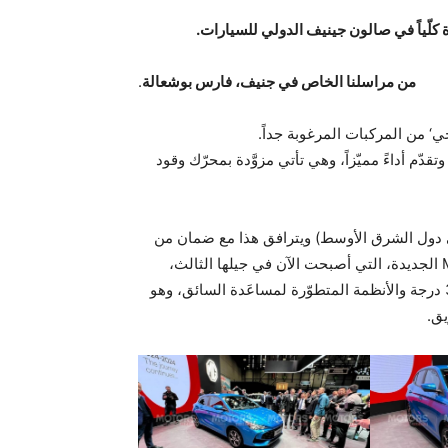
من مراسلنا الخاص في جنيف، فارس بوشعالة
.
‘ من المركبات المرغوبة جداً.
رة وتقدّم أداءً مميّزاً، وهي تأتي مزوَّدة بمحرّك وقود
10,7 دولار أمريكي (سعر في دول الشرق الأوسط) ويترافق هذا مع ضمان من
المصنِّع لمدّة 6 سنوات / مسافة 200,000 كيلومتر. وتحوي MG3 الجديدة، التي أصبحت الآن في جيلها الثالث،
العديد من الخصائص الجديدة والمبتكَرة مثل الكاميرا بنطاق 360 درجة والأنظمة المتطوّرة لمساعَدة السائق، وهو
يق.