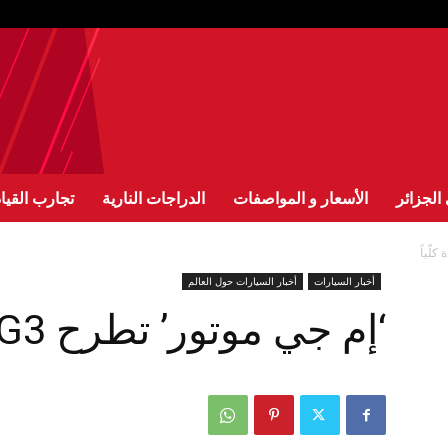
الجزائر
الأسعار و المواصفات
الدراجات النارية
تجارب القيا
أخبار السيارات
أخبار السيارات حول العالم
‘إم جي موتور’ تطرح MG3 الجديدة كلّياً