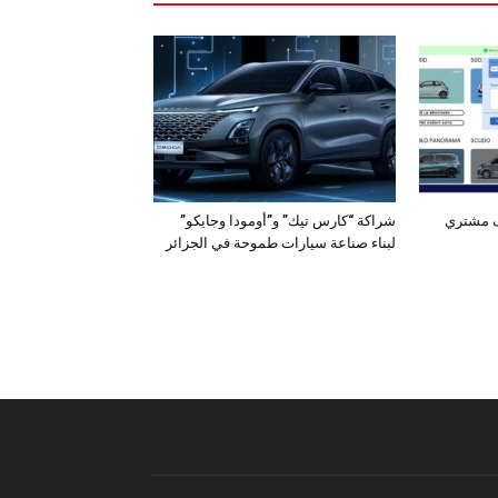
ف مشتري
شراكة “كارس تيك” و”أومودا وجايكو”
لبناء صناعة سيارات طموحة في الجزائر