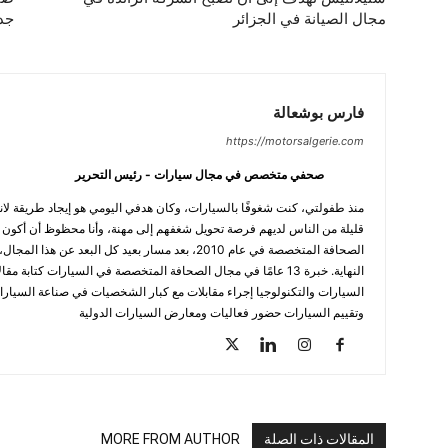
مجال الصيانة في الجزائر
جد
فارس بوشعالة
https://motorsalgerie.com
صحفي متخصص في مجال سيارات - رئيس التحرير
منذ طفولتي، كنت شغوفًا بالسيارات، وكان هدفي اليومي هو إيجاد طريقة لانتز
قليلة من الناس لديهم فرصة تحويل شغفهم إلى مهنة، وأنا محظوظ أن أكون أح
الصحافة المتخصصة في عام 2010، بعد مسار بعيد كل البعد عن
النهاية. خبرة 13 عامًا في مجال الصحافة المتخصصة في السيارات كتاب
السيارات والتكنولوجيا إجراء مقابلات مع كبار الشخصيات في صناعة السيارا
وتقييم السيارات حضور فعاليات ومعارض السيارات الدولية
المقالات ذات الصلة
MORE FROM AUTHOR