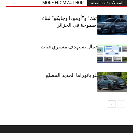
المقالات ذات الصلة
MORE FROM AUTHOR
شراكة “كارس تيك” و”أومودا وجايكو” لبناء
صناعة سيارات طموحة في الجزائر
تحذير: عملية احتيال تستهدف مشتري فيات
دوبلو بانوراما
فيات تطلق دوبلو بانوراما الجديد المصنّع
في الجزائر