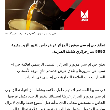
جي إم سي موتورز الجزائر - عرض تغيير الزيت
تطلق جي إم سي موتورز الجزائر عرض خاص لتغيير الزيت بقيمة
5990 دينار جزائري شاملة الضريبة.
تعلن جي إم سي موتورز الجزائر، الممثل الرسمي لعلامة جي إم
سي، عن سرورها بإطلاق عرض خدماتي ثانٍ موجه لأصحاب
السيارات ذات العلامة التجارية جي إم سي في الجزائر.
في سعيها المستمر لتقديم حلول ملائمة وشاملة لزبائنها، تطلق جي
إم سي موتورز الجزائر عرضًا استثنائيًا لتغيير الزيت، يكمل عرضها
الخاص بالتشخيص مجاني الذي بدأته قبل أسبوع فقط والذي لا يزال
ساري المفعول. يشمل هذا العرض تغيير زيت علامة توتال عالي