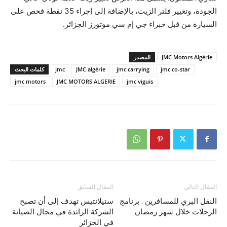
الجودة، وتغيير فلتر الزيت، بالإضافة إلى إجراء 35 نقطة فحص على
السيارة من قبل خبراء جي إم سي موتورز الجزائر.
JMC Motors Algérie
المصدر
jmc co-star
jmc carrying
JMC algérie
jmc
كلمات البحث
jmc motors
JMC MOTORS ALGERIE
jmc viguis
المقال التالي
المقال السابق
النقل البري للمسافرين : برنامج
ستيلانتيس تهدف إلى أن تصبح
الرحلات خلال شهر رمضان
الشركة الرائدة في مجال الصيانة
في الجزائر